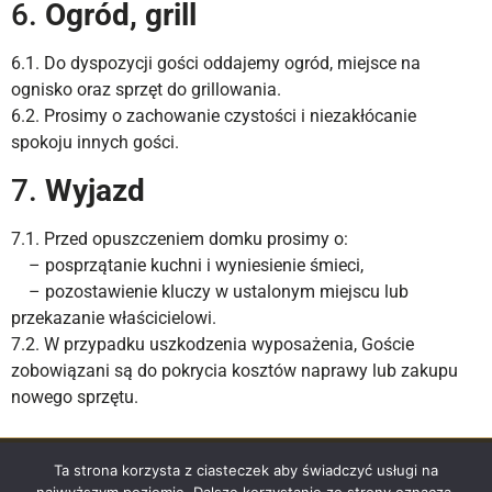
6.
Ogród, grill
6.1. Do dyspozycji gości oddajemy ogród, miejsce na
ognisko oraz sprzęt do grillowania.
6.2. Prosimy o zachowanie czystości i niezakłócanie
spokoju innych gości.
7.
Wyjazd
7.1. Przed opuszczeniem domku prosimy o:
– posprzątanie kuchni i wyniesienie śmieci,
– pozostawienie kluczy w ustalonym miejscu lub
przekazanie właścicielowi.
7.2. W przypadku uszkodzenia wyposażenia, Goście
zobowiązani są do pokrycia kosztów naprawy lub zakupu
nowego sprzętu.
Copyright © 2026 Domki nad Potokiem
Ta strona korzysta z ciasteczek aby świadczyć usługi na
Polityka prywatności
|
Regulamin